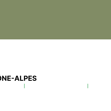
ÔNE-ALPES
CROLLES
|
TOURNON-SUR-RHÔNE
|
S