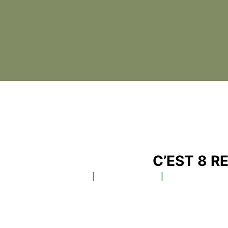
C’EST 8 
PEYRINS
|
PIZANÇON
|
PONT DE L’