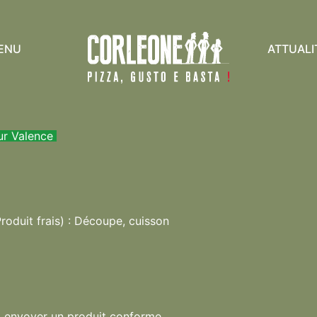
ENU
ATTUALI
ur Valence
Produit frais) : Découpe, cuisson
r à envoyer un produit conforme