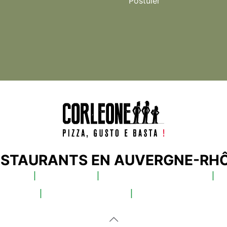
Postuler
RESTAURANTS EN AUVERGNE-RH
ISÈRE
|
VALENCE
|
ÉTOILE-SUR-RHÔNE
|
VOIRON
|
RECRUTEMENT
|
CONTACTEZ-NOU